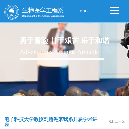
ENG
勇于冒险 甘于艰苦 乐于和谐
Adventurous Arduous Amiable
电子科技大学教授刘贻尧来我系开展学术讲
返回上一级
座