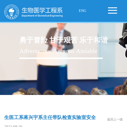
ENG
勇于冒险 甘于艰苦 乐于和谐
Adventurous Arduous Amiable
生医工系蒋兴宇系主任带队检查实验室安全
返回上一级
2021-08-26