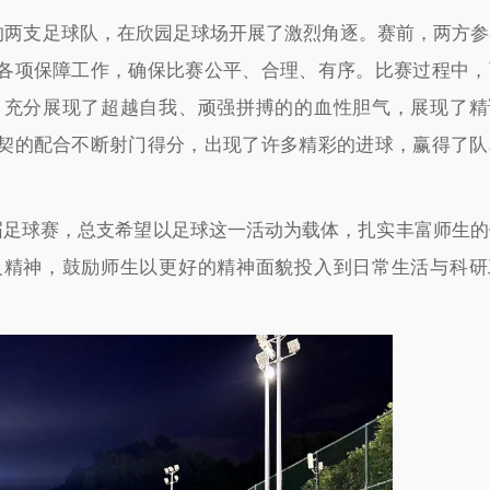
的两支足球队，在欣园足球场开展了激烈角逐。赛前，两方参
各项保障工作，确保比赛公平、合理、有序。比赛过程中，
，充分展现了超越自我、顽强拼搏的的血性胆气，展现了精
契的配合不断射门得分，出现了许多精彩的进球，赢得了队
足球赛，总支希望以足球这一活动为载体，扎实丰富师生的
义精神，鼓励师生以更好的精神面貌投入到日常生活与科研