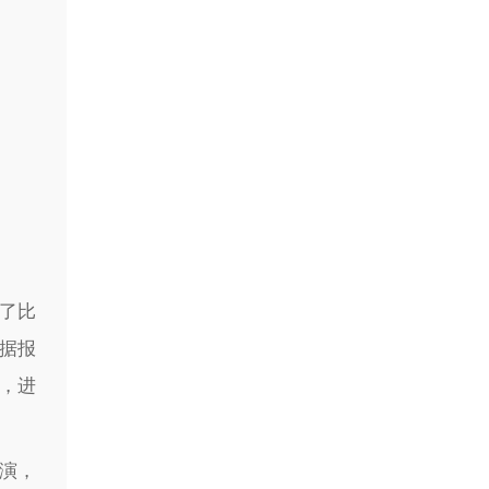
新了比
根据报
人，进
演，