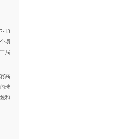
-18
个项
三局
赛高
的球
貌和