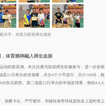
蒋兴宇、肖凯为获奖师生颁奖
霸，体育精神融入师生血脉
了系列运动的新高潮。本次比赛为鼓励师生积极参与，进一步创
是21日举办的全场赛，共分4个小节进行，共计100分，
0分队伍获胜。第二场是22日举办的半场篮球赛，每组4-6
，抢断卡位，严守硬对，华丽转身带球或是快攻上篮时有上