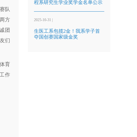
程系研究生学业奖学金名单公示
赛队
两方
2025-10-31 |
诚团
生医工系包揽2金！我系学子首
夺国创赛国家级金奖
友们
体育
工作