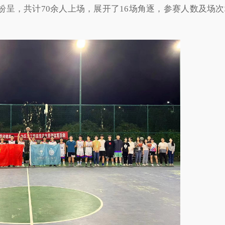
呈，共计70余人上场，展开了16场角逐，参赛人数及场次