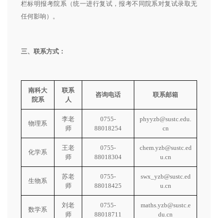
栏标明报考院系（统一进行复试，报考不同院系对复试录取无
任何影响）。
三、联系方式：
南科大
联系
咨询电话
联系邮箱
院系
人
李老
0755-
phyyzb@sustc.edu.
物理系
师
88018254
cn
王老
0755-
chem.yzb@sustc.ed
化学系
师
88018304
u.cn
苏老
0755-
swx_yzb@sustc.ed
生物系
师
88018425
u.cn
刘老
0755-
maths.yzb@sustc.e
数学系
师
88018711
du.cn