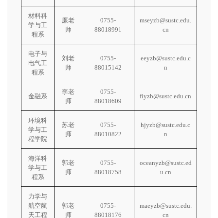
材料科
廉老
0755-
mseyzb@sustc.edu.
学与工
师
88018991
cn
程系
电子与
刘老
0755-
eeyzb@sustc.edu.c
电气工
师
88015142
n
程系
李老
0755-
金融系
fiyzb@sustc.edu.cn
师
88018609
环境科
苏老
0755-
hjyzb@sustc.edu.c
学与工
师
88010822
n
程学院
海洋科
郭老
0755-
oceanyzb@sustc.ed
学与工
师
88018758
u.cn
程系
力学与
航空航
郭老
0755-
maeyzb@sustc.edu.
天工程
师
88018176
cn