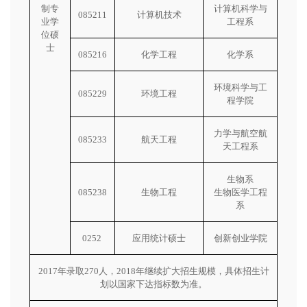
制专
计算机科学与
085211
计算机技术
业学
工程系
位硕
士
085216
化学工程
化学系
环境科学与工
085229
环境工程
程学院
力学与航空航
085233
航天工程
天工程系
生物系
085238
生物工程
生物医学工程
系
0252 
应用统计硕士
创新创业学院
2017年录取270人，2018年继续扩大招生规模，具体招生计
划以国家下达指标数为准。