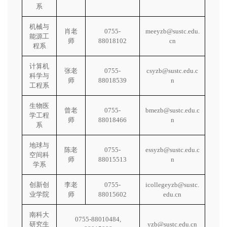
系
机械与
肖老
0755-
meeyzb@sustc.edu.
能源工
师
88018102
cn
程系
计算机
张老
0755-
csyzb@sustc.edu.c
科学与
师
88018539
n
工程系
生物医
曾老
0755-
bmezb@sustc.edu.c
学工程
师
88018466
n
系
地球与
陈老
0755-
essyzb@sustc.edu.c
空间科
师
88015513
n
学系
创新创
李老
0755-
icollegeyzb@sustc.
业学院
师
88015602
edu.cn
南科大
0755-88010484,
研究生
yzb@sustc.edu.cn