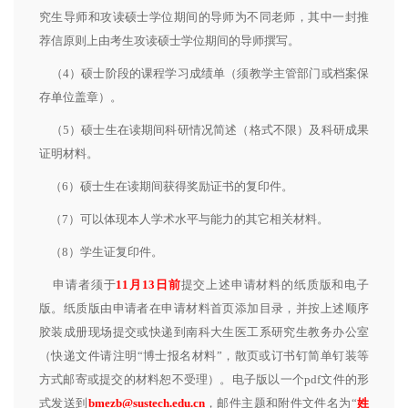
究生导师和攻读硕士学位期间的导师为不同老师，其中一封推
荐信原则上由考生攻读硕士学位期间的导师撰写。
（4）硕士阶段的课程学习成绩单（须教学主管部门或档案保
存单位盖章）。
（5）硕士生在读期间科研情况简述（格式不限）及科研成果
证明材料。
（6）硕士生在读期间获得奖励证书的复印件。
（7）可以体现本人学术水平与能力的其它相关材料。
（8）学生证复印件。
申请者须于
11月13日前
提交上述申请材料的纸质版和电子
版。纸质版由申请者在申请材料首页添加目录，并按上述顺序
胶装成册现场提交或快递到南科大生医工系研究生教务办公室
（快递文件请注明“博士报名材料”，散页或订书钉简单钉装等
方式邮寄或提交的材料恕不受理）。电子版以一个pdf文件的形
式发送到
bmezb@sustech.edu.cn
，邮件主题和附件文件名为“
姓