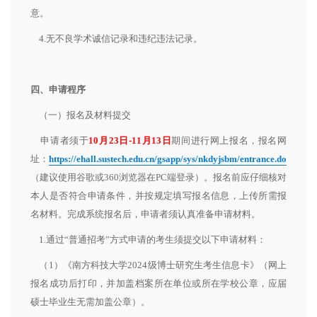
意。
4.无不良学术诚信记录和违纪违法记录。
四、申请程序
（一）报名及材料提交
申请者须于
10月23日-11月13日
期间进行网上报名，报名网
址：
https://ehall.sustech.edu.cn/gsapp/sys/nkdyjsbm/entrance.do
（建议使用谷歌或360浏览器在PC端登录）。报名前应仔细核对
本人是否符合申请条件，并按规定填写报名信息，上传所需报
名材料。完成系统报名后，申请者须认真准备申请材料。
1.通过“普通招考”方式申请的考生须提交以下申请材料：
（1）《南方科技大学2024级博士研究生考生信息卡》（网上
报名成功后打印，并加盖档案所在单位或所在学校公章，应届
硕士毕业生无需加盖公章）。