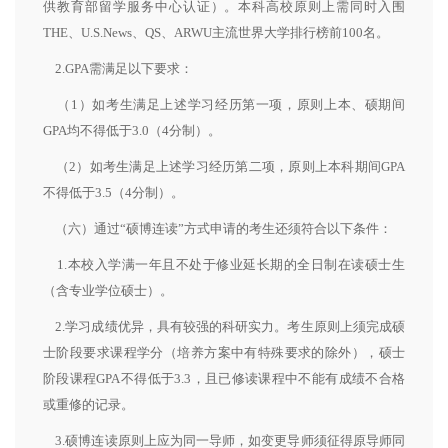
供教育部留学服务中心认证）。本科高校原则上需同时入围
THE、U.S.News、QS、ARWU主流世界大学排行榜前100名。
2.GPA需满足以下要求：
（1）如考生满足上述学习经历第一项，原则上本、硕期间
GPA均不得低于3.0（4分制）。
（2）如考生满足上述学习经历第二项，原则上本科期间GPA
不得低于3.5（4分制）。
（六）通过“硕博连读”方式申请的考生还须符合以下条件：
1.本校入学满一年且不处于修业延长期的全日制在读硕士生
（含专业学位硕士）。
2.学习成绩优异，具有较强的科研实力。考生原则上须完成硕
士阶段要求课程学分（培养方案中有特殊要求的除外），硕士
阶段课程GPA不得低于3.3，且已修读课程中不能有成绩不合格
或重修的记录。
3.硕博连读原则上应为同一导师，如变更导师须征得原导师同