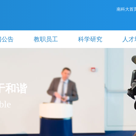
南科大首
闻公告
教职员工
科学研究
人才
于和谐
ble